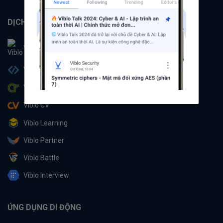
DỊCH VỤ
Viblo
Viblo Code
Viblo CTF
Viblo CV
Viblo Learning
Viblo Partner
Viblo Battle
Viblo Interview
ỨNG DỤNG DI ĐỘNG