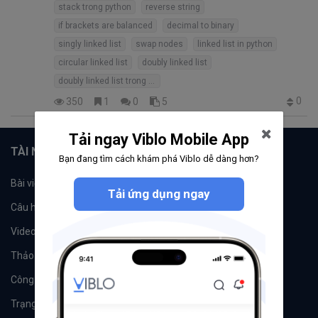
stack trong python
reverse string
if brackets are balanced
decimal to binary
singly linked list
swap nodes
linked list in python
circular linked list
doubly linked list
doubly linked list trong python
0
350
1
0
5
Tải ngay Viblo Mobile App
TÀI NGUYÊN
Bạn đang tìm cách khám phá Viblo dễ dàng hơn?
Bài viết
Tổ chức
Tải ứng dụng ngay
Câu hỏi
Tags
Videos
Tác giả
Thảo luận
Đề xuất hệ thống
Công cụ
Machine Learning
Trạng thái hệ thống