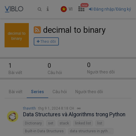
new
VI
Đăng nhập/Đăng ký
decimal to binary
Theo dõi
0
1
0
Người theo dõi
Bài viết
Câu hỏi
Bài viết
Series
Câu hỏi
Người theo dõi
thavrith
thg 9 1, 2024 8:18 CH
Data Structures và Algorithms trong Python
Dictionary
set
stack
linked list
list
Built-in Data Structures
data structures in python