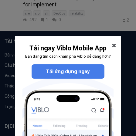
for implement
sre
slo
sli
DevOps
relability
492
1
0
2
TÀI NGUYÊN
Tải ngay Viblo Mobile App
Bài viết
Tổ chức
Bạn đang tìm cách khám phá Viblo dễ dàng hơn?
Câu hỏi
Tags
Tải ứng dụng ngay
Videos
Tác giả
Thảo luận
Đề xuất hệ thống
Công cụ
Machine Learning
Trạng thái hệ thống
DỊCH VỤ