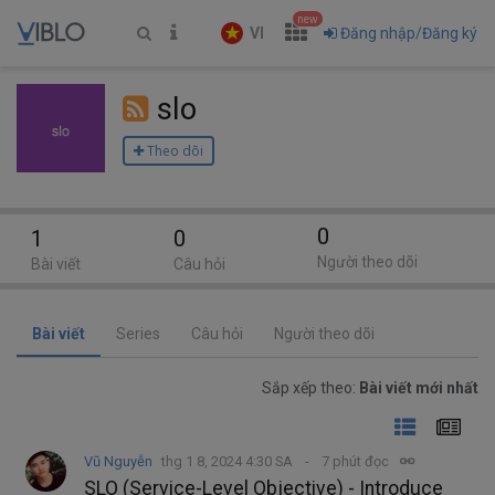
new
VI
Đăng nhập/Đăng ký
slo
Theo dõi
0
1
0
Người theo dõi
Bài viết
Câu hỏi
Bài viết
Series
Câu hỏi
Người theo dõi
Sắp xếp theo:
Bài viết mới nhất
Vũ Nguyễn
thg 1 8, 2024 4:30 SA
7 phút đọc
SLO (Service-Level Objective) - Introduce