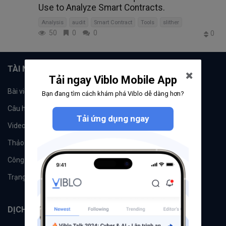
Use to Analyze Smart Contracts.
Analysis
audit
Smart Contract
Tools
slither
50
0
0
0
TÀI NGUYÊN
Tải ngay Viblo Mobile App
Bài viết
Tổ chức
Bạn đang tìm cách khám phá Viblo dễ dàng hơn?
Câu hỏi
Tags
Tải ứng dụng ngay
Videos
Tác giả
Thảo luận
Đề xuất hệ thống
Công cụ
Machine Learning
Trạng thái hệ thống
DỊCH VỤ