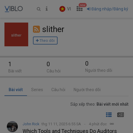
new
VI
Đăng nhập/Đăng ký
slither
Theo dõi
0
1
0
Người theo dõi
Bài viết
Câu hỏi
Bài viết
Series
Câu hỏi
Người theo dõi
Sắp xếp theo:
Bài viết mới nhất
John Rick
thg 11 11, 2025 6:55 SA
4 phút đọc
Which Tools and Techniques Do Auditors