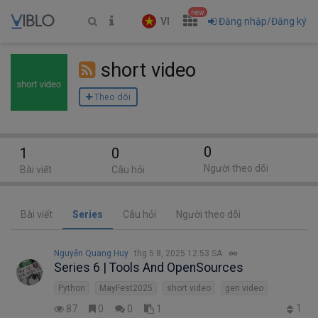
new
VI
Đăng nhập/Đăng ký
short video
Theo dõi
0
1
0
Người theo dõi
Bài viết
Câu hỏi
Bài viết
Series
Câu hỏi
Người theo dõi
Nguyễn Quang Huy
thg 5 8, 2025 12:53 SA
Series 6 | Tools And OpenSources
Python
MayFest2025
short video
gen video
1
87
0
0
1