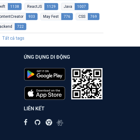
wift
1138
ReactJS
1129
Java
1007
ontentCreator
933
May Fest
776
CSS
769
ackend
722
Tất cả tags
ỨNG DỤNG DI ĐỘNG
LIÊN KẾT