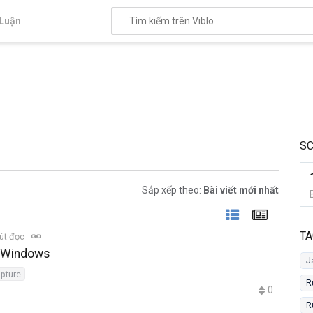
Luận
S
Sắp xếp theo:
Bài viết mới nhất
TA
út đọc
h Windows
J
pture
R
0
R