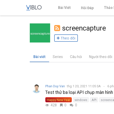
Bài Viết
Thảo 
Hỏi Đáp
screencapture
Theo dõi
Bài viết
Series
Câu hỏi
Người theo dõi
Phan Duy Van
thg 1 20, 2021 11:05 SA
6 ph
Test thử ba loại API chụp màn hìn
Happy New Year
windows
API
screenca
428
0
0