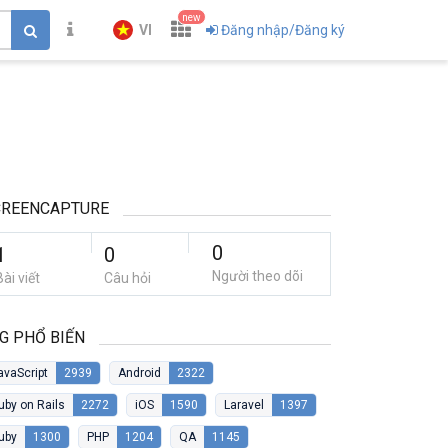
new
VI
Đăng nhập/Đăng ký
CREENCAPTURE
0
1
0
Người theo dõi
Bài viết
Câu hỏi
G PHỔ BIẾN
avaScript
2939
Android
2322
uby on Rails
2272
iOS
1590
Laravel
1397
uby
1300
PHP
1204
QA
1145