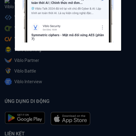
Viblo
Viblo Code
Viblo CTF
Viblo CV
Viblo Learning
Viblo Partner
Viblo Battle
Viblo Interview
ỨNG DỤNG DI ĐỘNG
LIÊN KẾT