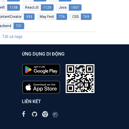
wift
1138
ReactJS
1129
Java
1007
ontentCreator
933
May Fest
776
CSS
769
ackend
721
Tất cả tags
ỨNG DỤNG DI ĐỘNG
LIÊN KẾT