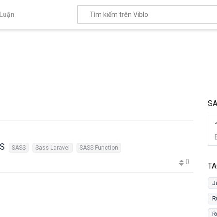
Luận
SA
SS
SASS
Sass Laravel
SASS Function
0
TA
J
R
R