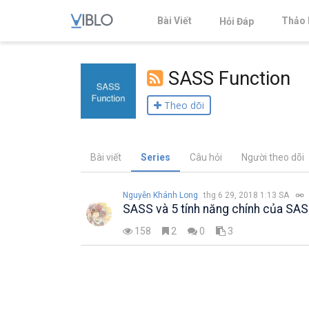
Bài Viết
Thảo 
Hỏi Đáp
SASS Function
Theo dõi
Bài viết
Series
Câu hỏi
Người theo dõi
Nguyễn Khánh Long
thg 6 29, 2018 1:13 SA
SASS và 5 tính năng chính của SA
158
2
0
3