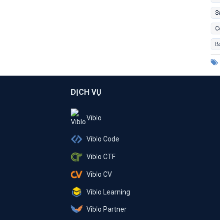
S
C
B
DỊCH VỤ
Viblo
Viblo Code
Viblo CTF
Viblo CV
Viblo Learning
Viblo Partner