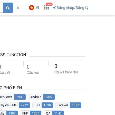
new
VI
Đăng nhập/Đăng ký
SS FUNCTION
0
1
0
Người theo dõi
Bài viết
Câu hỏi
G PHỔ BIẾN
avaScript
2939
Android
2322
uby on Rails
2272
iOS
1590
Laravel
1397
uby
1300
PHP
1204
QA
1145