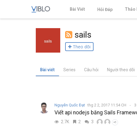
Bài Viết
Thảo 
Hỏi Đáp
sails
Theo dõi
Bài viết
Series
Câu hỏi
Người theo dõi
Nguyễn Quốc Đạt
thg 2 2, 2017 11:54 CH
3
Viết api nodejs băng Sails Framew
2.7K
2
3
+1