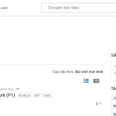
Luận
SA
Sắp xếp theo:
Bài viết mới nhất
TA
 phút đọc
ork (P1)
Node.js
API
sails
J
4
R
R