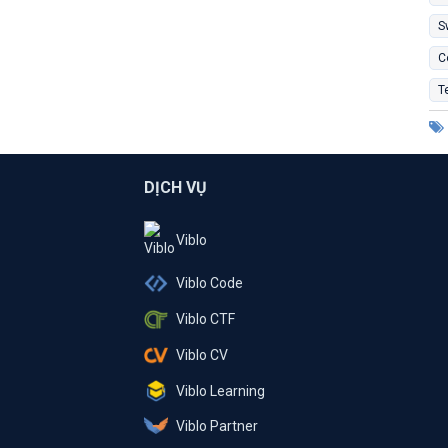
S
C
T
DỊCH VỤ
Viblo
Viblo Code
Viblo CTF
Viblo CV
Viblo Learning
Viblo Partner