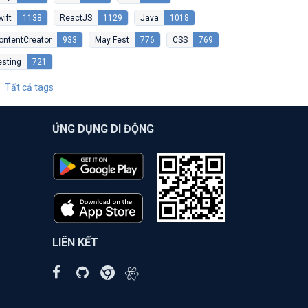
wift
1138
ReactJS
1129
Java
1018
ontentCreator
933
May Fest
776
CSS
769
esting
721
Tất cả tags
ỨNG DỤNG DI ĐỘNG
LIÊN KẾT