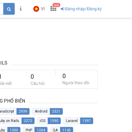
new
VI
Đăng nhập/Đăng ký
ILS
0
1
0
Người theo dõi
Bài viết
Câu hỏi
G PHỔ BIẾN
avaScript
2939
Android
2321
uby on Rails
2272
iOS
1590
Laravel
1397
uby
1300
PHP
1204
QA
1145