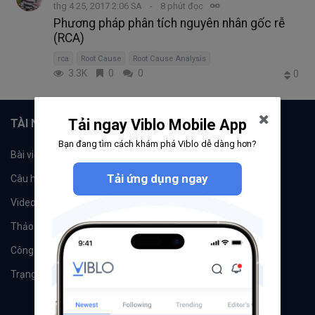
thg 4 25, 2017 2:06 SA
8 phút đọc
Phương pháp phân tích nguyên nhân gốc rễ
(RCA)
rca
Root Cause
Root Cause Analysis
3.3K
0
0
0
Tải ngay Viblo Mobile App
TÀI NGUYÊN
Bạn đang tìm cách khám phá Viblo dễ dàng hơn?
Bài viết
Tổ chức
Tải ứng dụng ngay
Câu hỏi
Tags
Videos
Tác giả
Thảo luận
Đề xuất hệ thống
Công cụ
Machine Learning
Trạng thái hệ thống