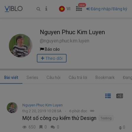
new
VI
Đăng nhập/Đăng ký
Nguyen Phuc Kim Luyen
@nguyen.phuc.kim.luyen
Báo cáo
Theo dõi
Bài viết
Series
Câu hỏi
Câu trả lời
Bookmark
Đang
Nguyen Phuc Kim Luyen
thg 2 20, 2019 10:28 SA
6 phút đọc
Một số công cụ kiểm thử Design
Testing
650
0
0
0