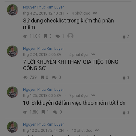
Nguyen Phuc Kim Luyen
thg 4 25, 2018 12:40 CH
4 phút đọc
Sử dụng checklist trong kiểm thử phần
mềm
11.0K
3
1
2
Nguyen Phuc Kim Luyen
thg 2 24, 2018 5:06 SA
5 phút đọc
7 LỜI KHUYÊN KHI THAM GIA TIỆC TÙNG
CÔNG SỞ
739
0
0
0
Nguyen Phuc Kim Luyen
thg 1 25, 2018 6:26 SA
7 phút đọc
10 lời khuyên để làm việc theo nhóm tốt hơn
1.8K
1
0
0
Nguyen Phuc Kim Luyen
thg 12 25, 2017 2:44 CH
10 phút đọc