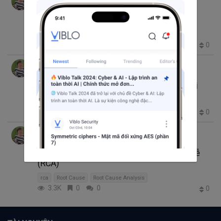
thg 7 26, 2017 12:41 SA
3 phút đọc
Tìm hiểu tính năng record và playback của
Selenium IDE
1.4K
0
0
0
Nguyen Phuc Kim Luyen
thg 6 25, 2017 9:33 SA
9 phút đọc
Kiểm tra tính tương thích của ứng dụng với
phần mềm diệt virus
408
0
0
0
Nguyen Phuc Kim Luyen
thg 4 25, 2017 2:06 SA
8 phút đọc
Phương pháp phân tích nguyên nhân gốc rễ
(RCA)
rca
Root Cause
Root Cause Analysis
3.3K
0
0
0