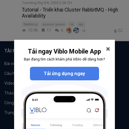
Trending thg 8 8, 2020 2:06 CH
Tutorial - Triển khai Cluster RabbitMQ - High
Availability
Rabbitmq
quorum queue
ha
ops
10.9K
11
6
22
+4
Tải ngay Viblo Mobile App
TÀI NGUYÊN
Bạn đang tìm cách khám phá Viblo dễ dàng hơn?
Bài viết
Tổ chức
Tải ứng dụng ngay
Câu hỏi
Tags
Videos
Tác giả
Thảo luận
Đề xuất hệ thống
Công cụ
Machine Learning
Trạng thái hệ thống