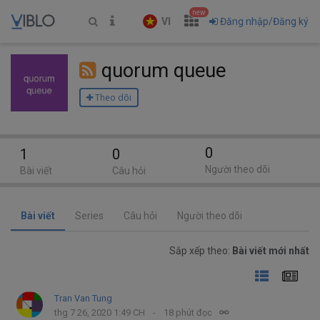
new
VI
Đăng nhập/Đăng ký
quorum queue
Theo dõi
0
1
0
Người theo dõi
Bài viết
Câu hỏi
Bài viết
Series
Câu hỏi
Người theo dõi
Sắp xếp theo:
Bài viết mới nhất
Tran Van Tung
thg 7 26, 2020 1:49 CH
18 phút đọc