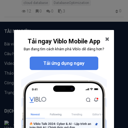
cloud database
DatabaseOptimization
0
12
0
0
3
TÀI NGUYÊN
Tải ngay Viblo Mobile App
Bài viết
Tổ chức
Bạn đang tìm cách khám phá Viblo dễ dàng hơn?
Câu hỏi
Tags
Tải ứng dụng ngay
Videos
Tác giả
Thảo luận
Đề xuất hệ thống
Công cụ
Machine Learning
Trạng thái hệ thống
DỊCH VỤ
Viblo