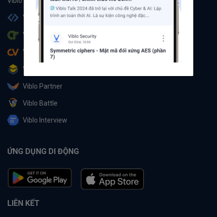
Viblo Code
Viblo CTF
Viblo CV
Viblo Learning
Viblo Partner
Viblo Battle
Viblo Interview
ỨNG DỤNG DI ĐỘNG
LIÊN KẾT