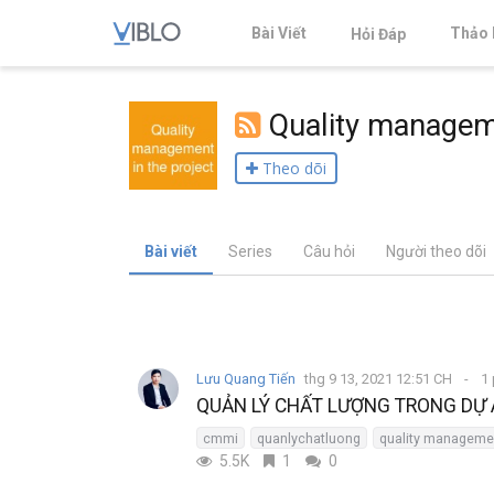
Bài Viết
Thảo 
Hỏi Đáp
Quality manageme
Theo dõi
Bài viết
Series
Câu hỏi
Người theo dõi
Lưu Quang Tiến
thg 9 13, 2021 12:51 CH
1 
QUẢN LÝ CHẤT LƯỢNG TRONG DỰ
cmmi
quanlychatluong
quality manageme
5.5K
1
0