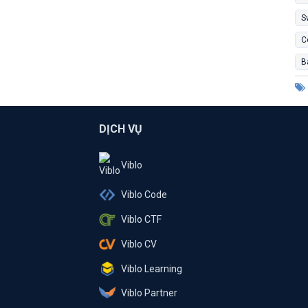
S
C
B
DỊCH VỤ
Viblo
Viblo Code
Viblo CTF
Viblo CV
Viblo Learning
Viblo Partner