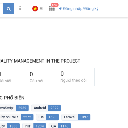
new
VI
Đăng nhập/Đăng ký
ALITY MANAGEMENT IN THE PROJECT
0
1
0
Người theo dõi
Bài viết
Câu hỏi
G PHỔ BIẾN
avaScript
2939
Android
2322
uby on Rails
2272
iOS
1590
Laravel
1397
uby
1300
PHP
1204
QA
1145