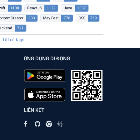
wift
1138
ReactJS
1129
Java
1007
ontentCreator
933
May Fest
776
CSS
769
ackend
721
Tất cả tags
ỨNG DỤNG DI ĐỘNG
LIÊN KẾT