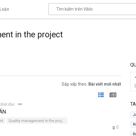
Luận
nt in the project
QU
Sắp xếp theo:
Bài viết mới nhất
TA
phút đọc
 ÁN
J
nt
Quality management in the project
R
0
R