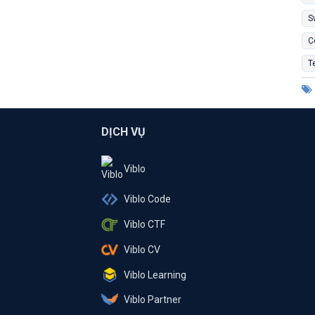
S
C
T
DỊCH VỤ
Viblo
Viblo Code
Viblo CTF
Viblo CV
Viblo Learning
Viblo Partner