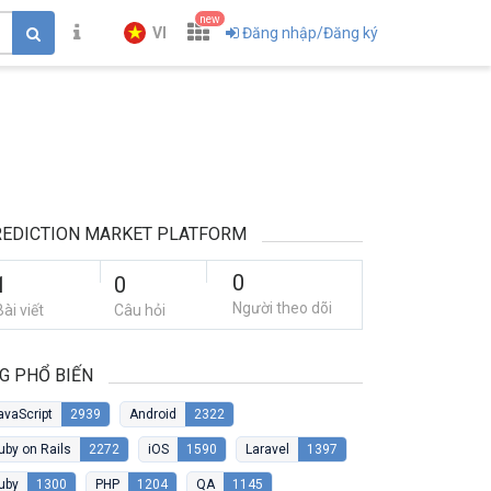
new
VI
Đăng nhập/Đăng ký
EDICTION MARKET PLATFORM
0
1
0
Người theo dõi
Bài viết
Câu hỏi
G PHỔ BIẾN
avaScript
2939
Android
2322
uby on Rails
2272
iOS
1590
Laravel
1397
uby
1300
PHP
1204
QA
1145