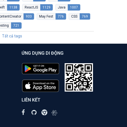
wift
1138
ReactJS
1129
Java
1007
ontentCreator
933
May Fest
776
CSS
769
esting
721
Tất cả tags
ỨNG DỤNG DI ĐỘNG
LIÊN KẾT