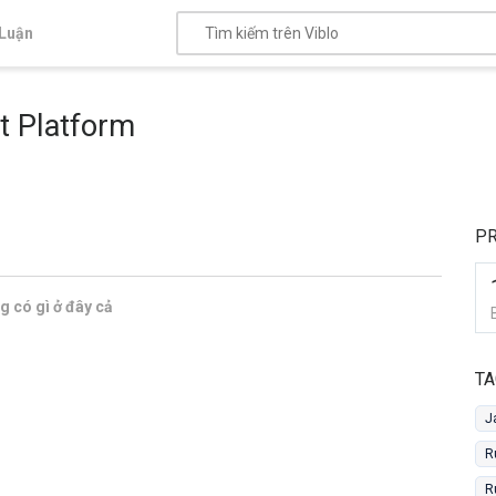
Luận
t Platform
PR
 có gì ở đây cả
TA
J
R
R