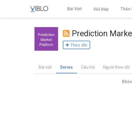
Bài Viết
Thảo 
Hỏi Đáp
Prediction Marke
Theo dõi
Bài viết
Series
Câu hỏi
Người theo dõi
Không