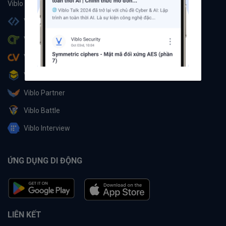
Viblo Code
Viblo CTF
Viblo CV
Viblo Learning
Viblo Partner
Viblo Battle
Viblo Interview
ỨNG DỤNG DI ĐỘNG
LIÊN KẾT