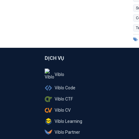
S
C
T
DỊCH VỤ
Viblo
Viblo Code
Viblo CTF
Viblo CV
Viblo Learning
Viblo Partner