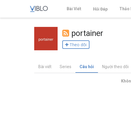
Bài Viết
Thảo 
Hỏi Đáp
portainer
Theo dõi
Bài viết
Series
Câu hỏi
Người theo dõi
Không