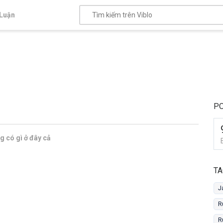
Luận
PO
 có gì ở đây cả
TA
J
R
R