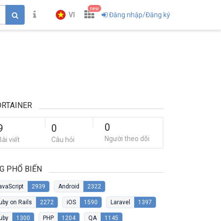
new
VI
Đăng nhập/Đăng ký
RTAINER
0
9
0
Người theo dõi
Bài viết
Câu hỏi
G PHỔ BIẾN
avaScript
2939
Android
2322
uby on Rails
2272
iOS
1590
Laravel
1397
uby
1300
PHP
1204
QA
1145