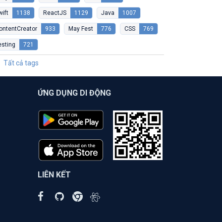
wift
1138
ReactJS
1129
Java
1007
ontentCreator
933
May Fest
776
CSS
769
esting
721
Tất cả tags
ỨNG DỤNG DI ĐỘNG
LIÊN KẾT