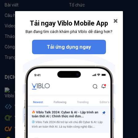
Bài viết
Tổ chức
Câu hỏi
Tags
Tải ngay Viblo Mobile App
Videos
Tác giả
Bạn đang tìm cách khám phá Viblo dễ dàng hơn?
Thảo luận
Đề xuất hệ thống
Tải ứng dụng ngay
Công cụ
Machine Learning
Trạng thái hệ thống
DỊCH VỤ
Viblo
Viblo Code
Viblo CTF
Viblo CV