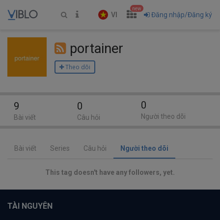
new
VI
Đăng nhập/Đăng ký
portainer
Theo dõi
0
9
0
Người theo dõi
Bài viết
Câu hỏi
Bài viết
Series
Câu hỏi
Người theo dõi
This tag doesn't have any followers, yet.
TÀI NGUYÊN