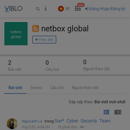
new
VI
Đăng nhập/Đăng ký
netbox global
Theo dõi
0
2
0
Người theo dõi
Bài viết
Câu hỏi
Bài viết
Series
Câu hỏi
Người theo dõi
Sắp xếp theo:
Bài viết mới nhất
Sun* Cyber Security Team
Ngocanh Le
trong
thg 5 23, 4:34 CH
12 phút đọc