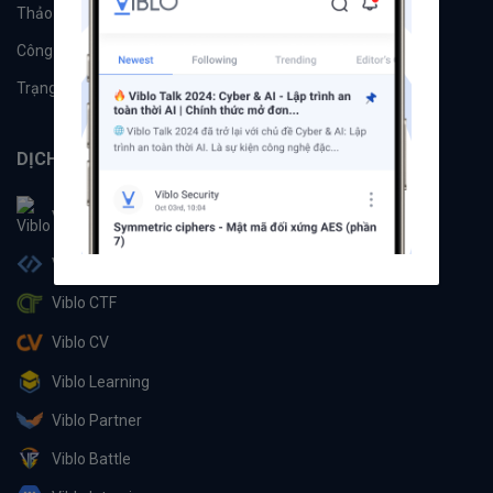
Thảo luận
Đề xuất hệ thống
Công cụ
Machine Learning
Trạng thái hệ thống
DỊCH VỤ
Viblo
Viblo Code
Viblo CTF
Viblo CV
Viblo Learning
Viblo Partner
Viblo Battle