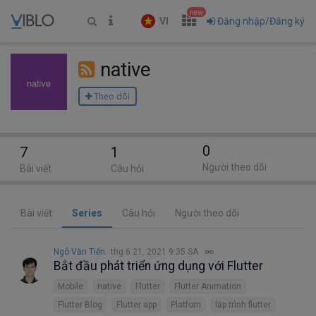
new
VI
Đăng nhập/Đăng ký
native
Theo dõi
0
7
1
Người theo dõi
Bài viết
Câu hỏi
Bài viết
Series
Câu hỏi
Người theo dõi
Ngô Văn Tiến
thg 6 21, 2021 9:35 SA
Bắt đầu phát triển ứng dụng với Flutter
Mobile
native
Flutter
Flutter Animation
Flutter Blog
Flutter app
Platfom
lập trình flutter