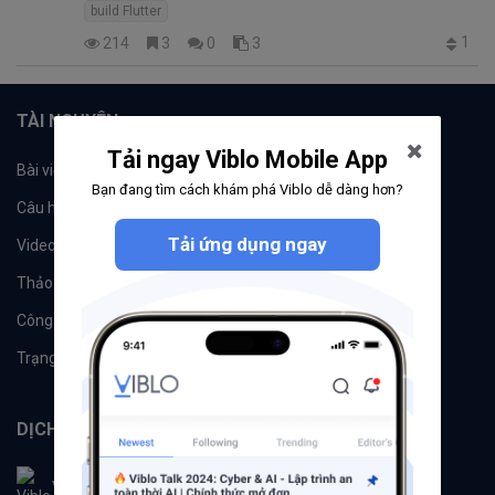
build Flutter
1
214
3
0
3
TÀI NGUYÊN
Tải ngay Viblo Mobile App
Bài viết
Tổ chức
Bạn đang tìm cách khám phá Viblo dễ dàng hơn?
Câu hỏi
Tags
Tải ứng dụng ngay
Videos
Tác giả
Thảo luận
Đề xuất hệ thống
Công cụ
Machine Learning
Trạng thái hệ thống
DỊCH VỤ
Viblo