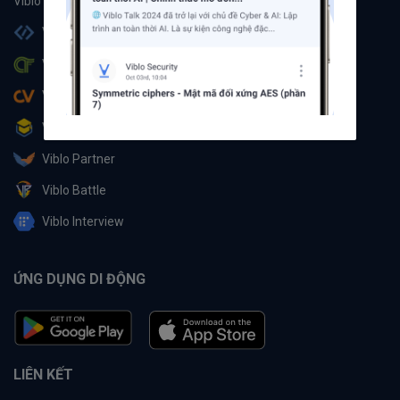
Viblo Code
Viblo CTF
Viblo CV
Viblo Learning
Viblo Partner
Viblo Battle
Viblo Interview
ỨNG DỤNG DI ĐỘNG
LIÊN KẾT