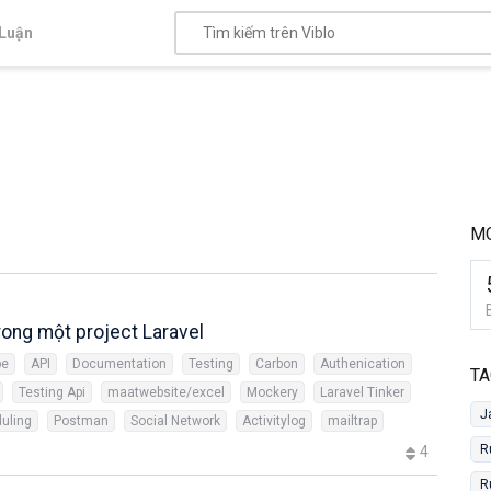
Luận
M
ong một project Laravel
pe
API
Documentation
Testing
Carbon
Authenication
TA
Testing Api
maatwebsite/excel
Mockery
Laravel Tinker
J
uling
Postman
Social Network
Activitylog
mailtrap
R
4
R