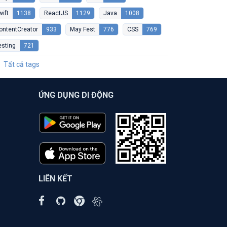
wift
1138
ReactJS
1129
Java
1008
ontentCreator
933
May Fest
776
CSS
769
esting
721
Tất cả tags
ỨNG DỤNG DI ĐỘNG
LIÊN KẾT