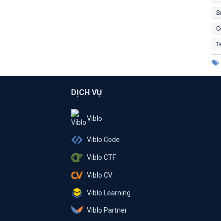
S
C
T
DỊCH VỤ
Viblo
Viblo Code
Viblo CTF
Viblo CV
Viblo Learning
Viblo Partner