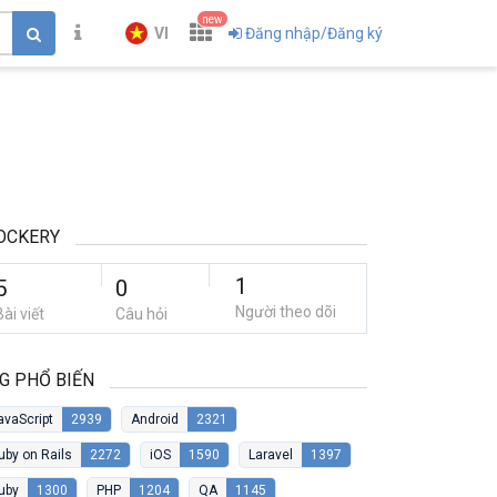
new
VI
Đăng nhập/Đăng ký
OCKERY
1
5
0
Người theo dõi
Bài viết
Câu hỏi
G PHỔ BIẾN
avaScript
2939
Android
2321
uby on Rails
2272
iOS
1590
Laravel
1397
uby
1300
PHP
1204
QA
1145