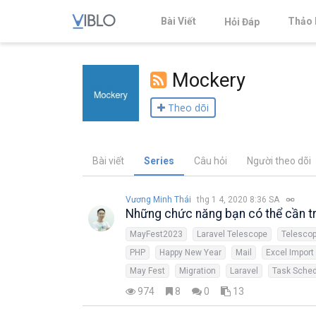
Bài Viết
Thảo 
Hỏi Đáp
Mockery
Theo dõi
Bài viết
Series
Câu hỏi
Người theo dõi
Vương Minh Thái
thg 1 4, 2020 8:36 SA
Những chức năng bạn có thể cần tr
MayFest2023
Laravel Telescope
Telesco
PHP
Happy New Year
Mail
Excel Import
May Fest
Migration
Laravel
Task Sched
974
8
0
13