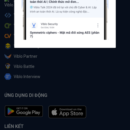
Viblo
Viblo Code
Viblo CTF
Viblo CV
Viblo Learning
Viblo Partner
Viblo Battle
Viblo Interview
ỨNG DỤNG DI ĐỘNG
LIÊN KẾT