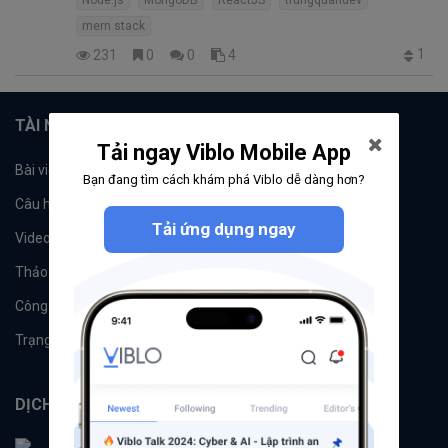
Node.js
MongoDB
ReactJS
trungquandev
mern stack
1
231
0
0
4
TÀI NGUYÊN
Tải ngay Viblo Mobile App
Bài viết
Tổ chức
Bạn đang tìm cách khám phá Viblo dễ dàng hơn?
Câu hỏi
Tags
Tải ứng dụng ngay
Videos
Tác giả
Thảo luận
Đề xuất hệ thống
Công cụ
Machine Learning
Trạng thái hệ thống
DỊCH VỤ