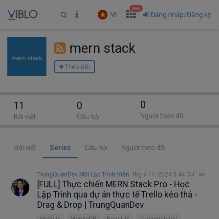
new
VI
Đăng nhập/Đăng ký
mern stack
Theo dõi
0
11
0
Người theo dõi
Bài viết
Câu hỏi
Bài viết
Series
Câu hỏi
Người theo dõi
TrungQuanDev Một Lập Trình Viên
thg 4 11, 2024 3:44 CH
[FULL] Thực chiến MERN Stack Pro - Học
Lập Trình qua dự án thực tế Trello kéo thả -
Drag & Drop | TrungQuanDev