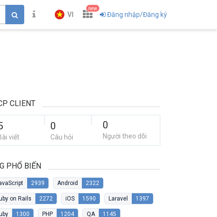
new
VI
Đăng nhập/Đăng ký
P CLIENT
0
5
0
Người theo dõi
Bài viết
Câu hỏi
G PHỔ BIẾN
avaScript
2939
Android
2322
uby on Rails
2272
iOS
1590
Laravel
1397
uby
1300
PHP
1204
QA
1145