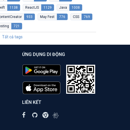
wift
1138
ReactJS
1129
Java
1008
ontentCreator
933
May Fest
776
CSS
769
esting
721
Tất cả tags
ỨNG DỤNG DI ĐỘNG
LIÊN KẾT