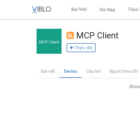
Bài Viết
Thảo 
Hỏi Đáp
MCP Client
Theo dõi
Bài viết
Series
Câu hỏi
Người theo dõi
Không