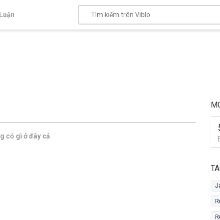
Luận
MC
 có gì ở đây cả
TA
J
R
R