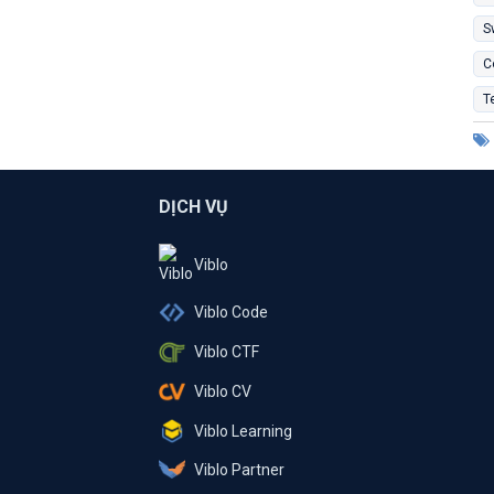
S
C
T
DỊCH VỤ
Viblo
Viblo Code
Viblo CTF
Viblo CV
Viblo Learning
Viblo Partner