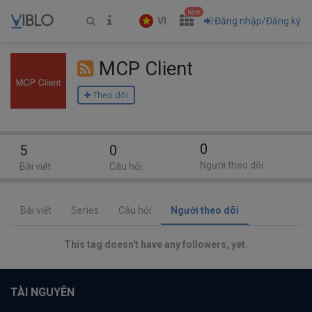
new
VI
Đăng nhập/Đăng ký
MCP Client
Theo dõi
0
5
0
Người theo dõi
Bài viết
Câu hỏi
Bài viết
Series
Câu hỏi
Người theo dõi
This tag doesn't have any followers, yet.
TÀI NGUYÊN