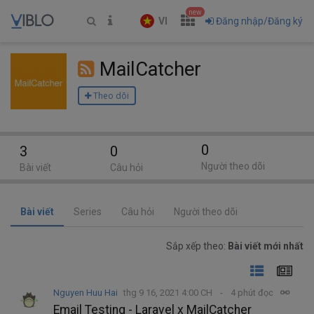
new
VI
Đăng nhập/Đăng ký
MailCatcher
Theo dõi
0
3
0
Người theo dõi
Bài viết
Câu hỏi
Bài viết
Series
Câu hỏi
Người theo dõi
Sắp xếp theo:
Bài viết mới nhất
Nguyen Huu Hai
thg 9 16, 2021 4:00 CH
4 phút đọc
Email Testing - Laravel x MailCatcher