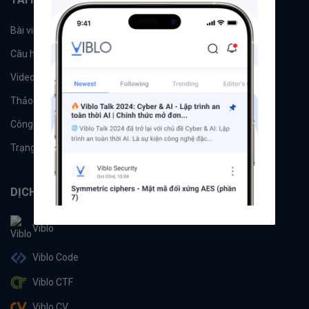
Bài viết
Tổ chức
Câu hỏi
Tags
Videos
Tác giả
Thảo luận
Đề xuất hệ thống
Công cụ
Machine Learning
Trạng thái hệ thống
DỊCH VỤ
Viblo
Viblo Code
Viblo CTF
Viblo CV