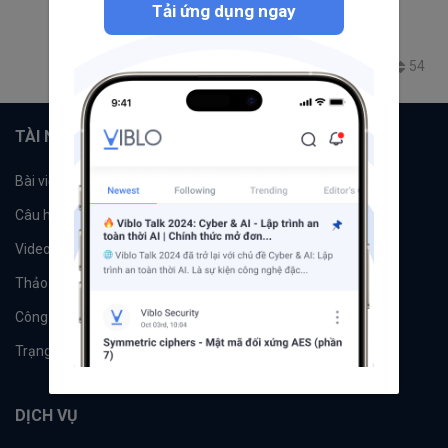
Tải ứng dụng ngay
Bớt if/else đi để code sạch hơn
Clean Code
JavaScript
if else
logic
8.2K
36
15
54
+6
TÀI NGUYÊN
Bài viết
Tổ chức
Câu hỏi
Tags
Videos
Tác giả
Thảo luận
Đề xuất hệ thống
Công cụ
Machine Learning
Trạng thái hệ thống
DỊCH VỤ