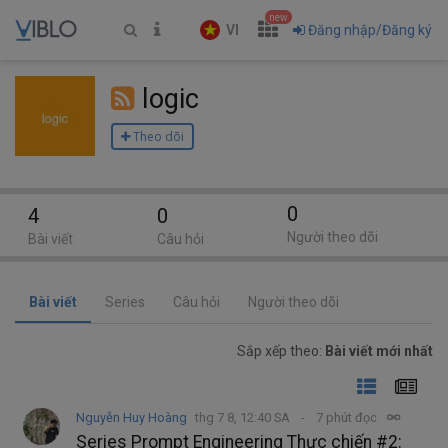
new
VI
Đăng nhập/Đăng ký
logic
Theo dõi
0
4
0
Người theo dõi
Bài viết
Câu hỏi
Bài viết
Series
Câu hỏi
Người theo dõi
Sắp xếp theo:
Bài viết mới nhất
Nguyễn Huy Hoàng
thg 7 8, 12:40 SA
7 phút đọc
Series Prompt Engineering Thực chiến #2: