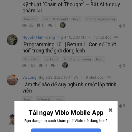
Kỹ thuật "Chain of Thought" – Bắt AI tư duy
chậm lại
Backend
ChainOfThought
logic
PromptEngineering
65
0
1
3
Nguyễn Huy Hoàng
thg 4 10, 2:03 CH
4 phút đọc
[Programming 101] Return 1: Con số "biết
nói" trong thế giới dòng lệnh
Algorithm
Backend
Bad Programming
logic
108
0
1
3
Vu Long
thg 8 23, 2020 10:14 SA
9 phút đọc
Làm thế nào để suy nghĩ như một lập trình
viên
logic
Different thinking
685
2
0
3
Tải ngay Viblo Mobile App
Nguyen Duc Anh Tuan
Bạn đang tìm cách khám phá Viblo dễ dàng hơn?
thg 2 16, 2020 3:43 CH
7 phút đọc
Trending thg 2 27, 2020 3:27 CH