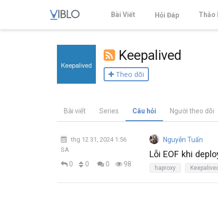
Bài Viết
Thảo 
Hỏi Đáp
Keepalived
Theo dõi
Bài viết
Series
Câu hỏi
Người theo dõi
thg 12 31, 2024 1:56
Nguyễn Tuấn
SA
Lỗi EOF khi deplo
0
0
0
98
haproxy
Keepalive