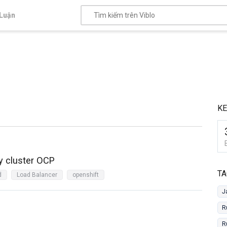
Luận
KE
y cluster OCP
TA
d
Load Balancer
openshift
J
R
R