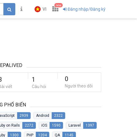
new
VI
Đăng nhập/Đăng ký
EPALIVED
0
3
1
Người theo dõi
Bài viết
Câu hỏi
G PHỔ BIẾN
avaScript
2939
Android
2322
uby on Rails
2272
iOS
1590
Laravel
1397
uby
1300
PHP
1204
QA
1145