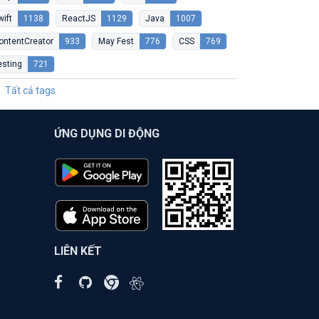
wift
1138
ReactJS
1129
Java
1007
ontentCreator
933
May Fest
776
CSS
769
esting
721
Tất cả tags
ỨNG DỤNG DI ĐỘNG
LIÊN KẾT