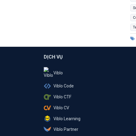
S
C
T
DỊCH VỤ
Viblo
Viblo Code
Viblo CTF
Viblo CV
Viblo Learning
Viblo Partner