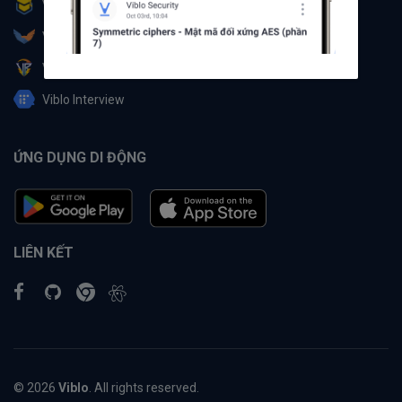
Viblo Learning
Viblo Partner
Viblo Battle
Viblo Interview
ỨNG DỤNG DI ĐỘNG
LIÊN KẾT
© 2026
Viblo
. All rights reserved.