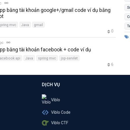
ọc
S
pp bằng tài khoản google+/gmail code ví dụ bằng
ot
C
spring mvc
Java
gmail
T
0
đọc
pp bằng tài khoản facebook + code ví dụ
facebook api
Java
spring mvc
jsp-servlet
6
DỊCH VỤ
Viblo
Viblo Code
Viblo CTF