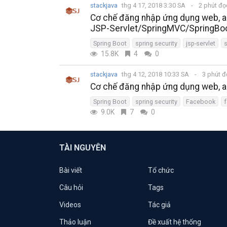
stackjava
thg 4 17, 2018 3:30 SA
2 phút đ
Cơ chế đăng nhập ứng dụng web, a
JSP-Servlet/SpringMVC/SpringBo
Spring Boot
spring security
jsp-servlet
15.8K
4
0
stackjava
thg 4 12, 2018 10:33 SA
3 phút 
Cơ chế đăng nhập ứng dụng web, a
Spring Boot
spring security
Facebook
9.0K
7
0
TÀI NGUYÊN
Bài viết
Tổ chức
Câu hỏi
Tags
Videos
Tác giả
Thảo luận
Đề xuất hệ thống