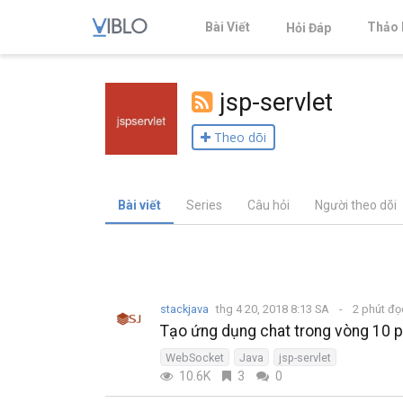
Bài Viết
Thảo 
Hỏi Đáp
jsp-servlet
Theo dõi
Bài viết
Series
Câu hỏi
Người theo dõi
stackjava
thg 4 20, 2018 8:13 SA
2 phút đ
Tạo ứng dụng chat trong vòng 10 
WebSocket
Java
jsp-servlet
10.6K
3
0