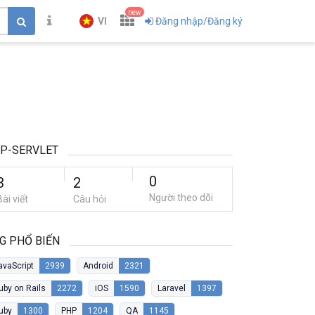
new
VI
Đăng nhập/Đăng ký
P-SERVLET
0
3
2
Người theo dõi
Bài viết
Câu hỏi
G PHỔ BIẾN
avaScript
2939
Android
2321
uby on Rails
2272
iOS
1590
Laravel
1397
uby
1300
PHP
1204
QA
1145