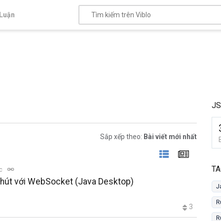
Luận
JS
Sắp xếp theo:
Bài viết mới nhất
TA
ọc
phút với WebSocket (Java Desktop)
J
R
3
R