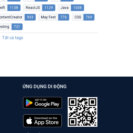
wift
1138
ReactJS
1129
Java
1008
ontentCreator
933
May Fest
776
CSS
769
esting
721
Tất cả tags
ỨNG DỤNG DI ĐỘNG