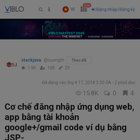
new
VI
Đăng nhập/Đăng ký
stackjava
@cuongth
Theo dõi
1.5K
108
29
Đã đăng vào thg 4 17, 2018 3:30 SA
2 phút đọc
15.8K
0
4
Cơ chế đăng nhập ứng dụng web,
app bằng tài khoản
google+/gmail code ví dụ bằng
JSP-