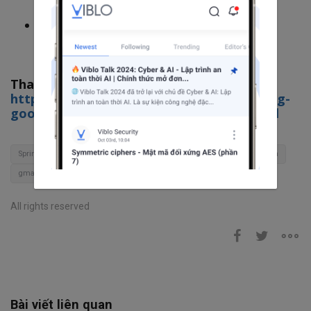
Code ví dụ Spring MVC đăng nhập bằng
google/gmail
Tham khảo:
https://stackjava.com/install/tao-ung-dung-
google-de-dang-nhap-thay-tai-khoan.html
Spring Boot
spring security
jsp-servlet
spring mvc
Java
gmail
All rights reserved
Bài viết liên quan