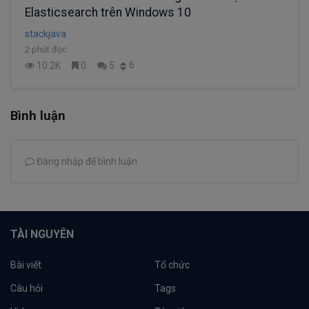
Elasticsearch trên Windows 10
stackjava
2 phút đọc
6
10.2K
0
5
Bình luận
Đăng nhập để bình luận
TÀI NGUYÊN
Bài viết
Tổ chức
Câu hỏi
Tags