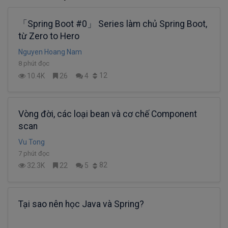
「Spring Boot #0」 Series làm chủ Spring Boot,
từ Zero to Hero
Nguyen Hoang Nam
8 phút đọc
12
10.4K
26
4
Vòng đời, các loại bean và cơ chế Component
scan
Vu Tong
7 phút đọc
82
32.3K
22
5
Tại sao nên học Java và Spring?