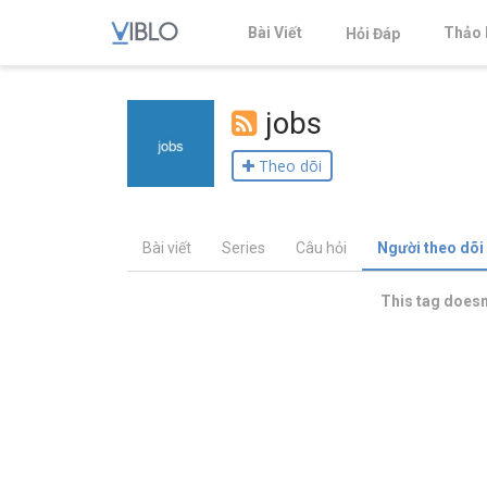
Bài Viết
Thảo 
Hỏi Đáp
jobs
Theo dõi
Bài viết
Series
Câu hỏi
Người theo dõi
This tag doesn'