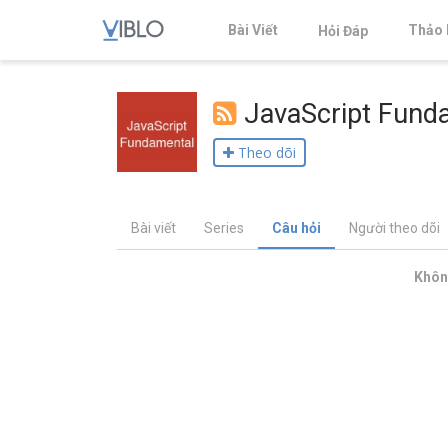
Bài Viết
Thảo 
Hỏi Đáp
JavaScript Fund
Theo dõi
Bài viết
Series
Câu hỏi
Người theo dõi
Không