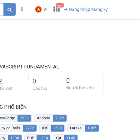
new
VI
Đăng nhập/Đăng ký
VASCRIPT FUNDAMENTAL
0
2
0
Người theo dõi
Bài viết
Câu hỏi
G PHỔ BIẾN
avaScript
2939
Android
2322
uby on Rails
2272
iOS
1590
Laravel
1397
uby
1300
PHP
1204
QA
1145