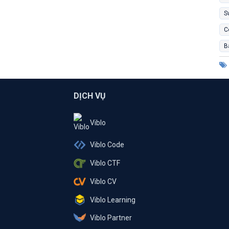
S
C
B
DỊCH VỤ
Viblo
Viblo Code
Viblo CTF
Viblo CV
Viblo Learning
Viblo Partner