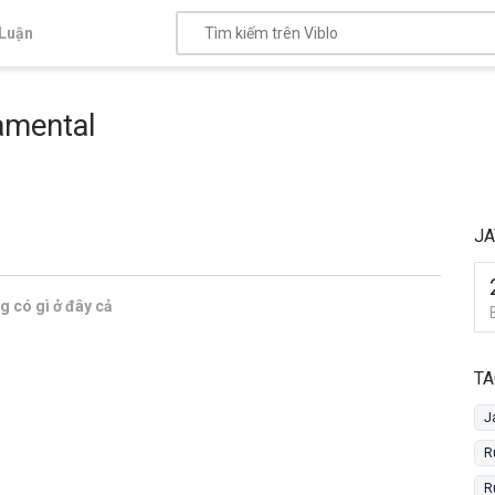
Luận
amental
JA
 có gì ở đây cả
TA
J
R
R