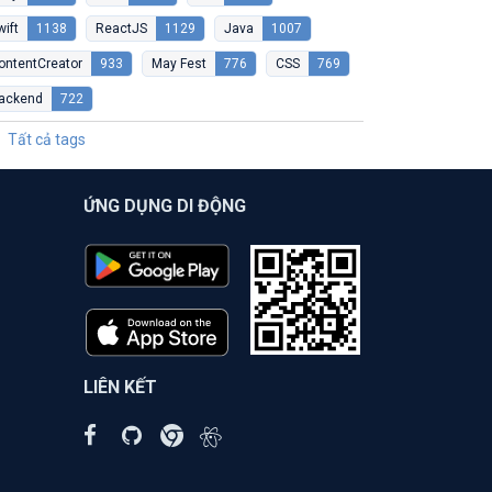
wift
1138
ReactJS
1129
Java
1007
ontentCreator
933
May Fest
776
CSS
769
ackend
722
Tất cả tags
ỨNG DỤNG DI ĐỘNG
LIÊN KẾT