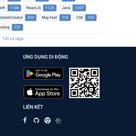
wift
1138
ReactJS
1129
Java
1007
ontentCreator
933
May Fest
776
CSS
769
esting
721
Tất cả tags
ỨNG DỤNG DI ĐỘNG
LIÊN KẾT