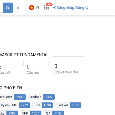
new
VI
Đăng nhập/Đăng ký
VASCRIPT FUNDAMENTAL
0
2
0
Người theo dõi
Bài viết
Câu hỏi
G PHỔ BIẾN
avaScript
2939
Android
2322
uby on Rails
2272
iOS
1590
Laravel
1397
uby
1300
PHP
1204
QA
1145