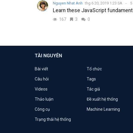
Nguyen Nhat Anh
thg 6 20, 2019 1:23 SA
5
Learn these JavaScript fundamenta
167
3
0
TÀI NGUYÊN
Bài viết
Tổ chức
Câu hỏi
Tags
Videos
Tác giả
Thảo luận
Đề xuất hệ thống
Công cụ
Machine Learning
Trạng thái hệ thống