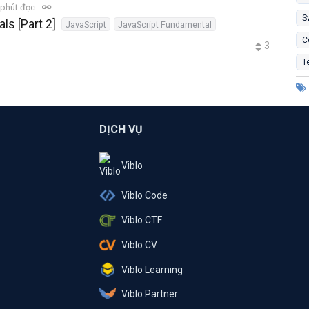
 phút đọc
S
ls [Part 2]
JavaScript
JavaScript Fundamental
C
3
T
DỊCH VỤ
Viblo
Viblo Code
Viblo CTF
Viblo CV
Viblo Learning
Viblo Partner