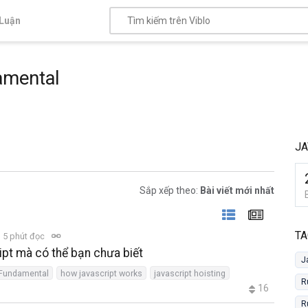
Luận
amental
JA
Sắp xếp theo:
Bài viết mới nhất
TA
5 phút đọc
ipt mà có thể bạn chưa biết
J
 Fundamental
how javascript works
javascript hoisting
R
16
R