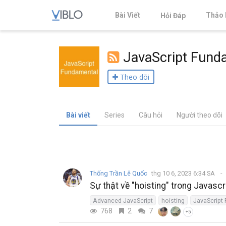
Bài Viết
Thảo 
Hỏi Đáp
JavaScript Fund
Theo dõi
Bài viết
Series
Câu hỏi
Người theo dõi
Thống Trần Lê Quốc
thg 10 6, 2023 6:34 SA
Sự thật về "hoisting" trong Javascr
Advanced JavaScript
hoisting
JavaScript
768
2
7
+5