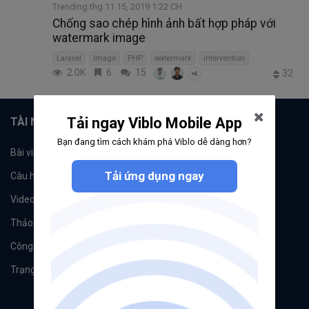
Trending thg 11 15, 2019 1:22 CH
Chống sao chép hình ảnh bất hợp pháp với
watermark image
Laravel
Image
PHP
watermark
intervention
2.0K
6
15
32
+6
Tải ngay Viblo Mobile App
TÀI NGUYÊN
Bạn đang tìm cách khám phá Viblo dễ dàng hơn?
Bài viết
Tổ chức
Tải ứng dụng ngay
Câu hỏi
Tags
Videos
Tác giả
Thảo luận
Đề xuất hệ thống
Công cụ
Machine Learning
Trạng thái hệ thống