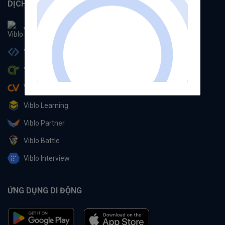
DỊCH VỤ
Viblo
Viblo Code
Viblo CTF
Viblo CV
Viblo Learning
Viblo Partner
Viblo Battle
Viblo Interview
ỨNG DỤNG DI ĐỘNG