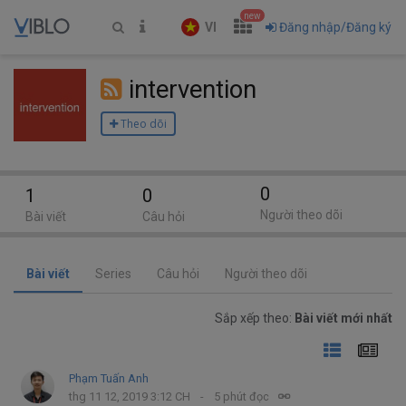
new
VI
Đăng nhập/Đăng ký
intervention
Theo dõi
0
1
0
Người theo dõi
Bài viết
Câu hỏi
Bài viết
Series
Câu hỏi
Người theo dõi
Sắp xếp theo:
Bài viết mới nhất
Phạm Tuấn Anh
thg 11 12, 2019 3:12 CH
5 phút đọc