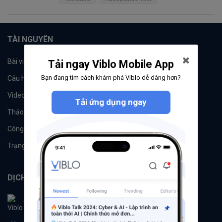
TÀI NGUYÊN
Bài viết
Tổ chức
Tải ngay Viblo Mobile App
Bạn đang tìm cách khám phá Viblo dễ dàng hơn?
Câu hỏi
Tags
Videos
Tác giả
Tải ứng dụng ngay
Thảo luận
Đề xuất hệ thống
Công cụ
Machine Learning
Trạng thái hệ thống
DỊCH VỤ
Viblo