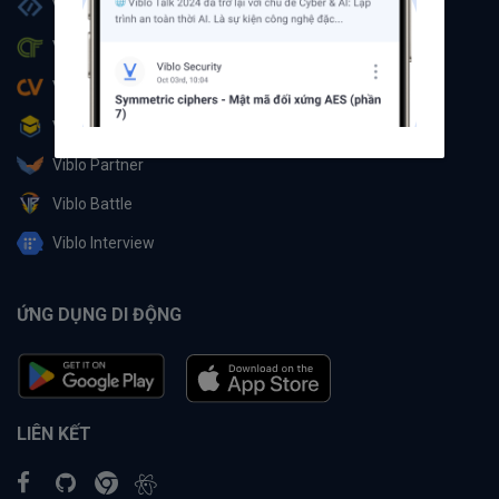
Viblo Code
Viblo CTF
Viblo CV
Viblo Learning
Viblo Partner
Viblo Battle
Viblo Interview
ỨNG DỤNG DI ĐỘNG
LIÊN KẾT