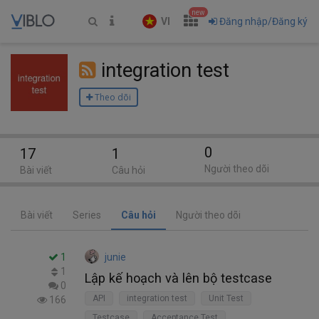
new
VI
Đăng nhập/Đăng ký
integration test
Theo dõi
0
17
1
Người theo dõi
Bài viết
Câu hỏi
Bài viết
Series
Câu hỏi
Người theo dõi
1
junie
1
Lập kế hoạch và lên bộ testcase
0
API
integration test
Unit Test
166
Testcase
Acceptance Test