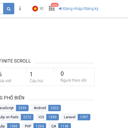
new
VI
Đăng nhập/Đăng ký
FINITE SCROLL
0
6
1
Người theo dõi
Bài viết
Câu hỏi
G PHỔ BIẾN
avaScript
2939
Android
2322
uby on Rails
2272
iOS
1590
Laravel
1397
uby
1300
PHP
1204
QA
1145