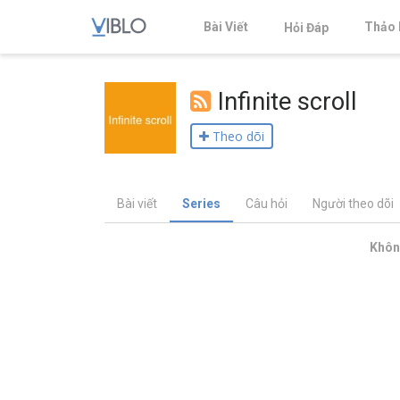
Bài Viết
Thảo 
Hỏi Đáp
Infinite scroll
Theo dõi
Bài viết
Series
Câu hỏi
Người theo dõi
Không