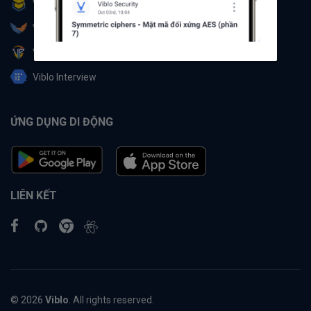
Viblo Learning
Viblo Partner
Viblo Battle
Viblo Interview
ỨNG DỤNG DI ĐỘNG
LIÊN KẾT
© 2026
Viblo
. All rights reserved.