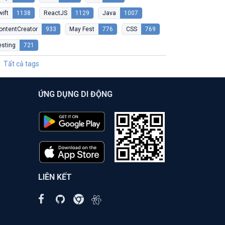
wift
1138
ReactJS
1129
Java
1007
ontentCreator
933
May Fest
776
CSS
769
esting
721
Tất cả tags
ỨNG DỤNG DI ĐỘNG
LIÊN KẾT