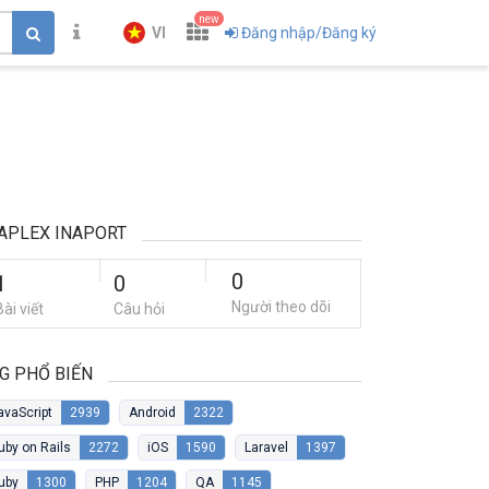
new
VI
Đăng nhập/Đăng ký
APLEX INAPORT
0
1
0
Người theo dõi
Bài viết
Câu hỏi
G PHỔ BIẾN
avaScript
2939
Android
2322
uby on Rails
2272
iOS
1590
Laravel
1397
uby
1300
PHP
1204
QA
1145