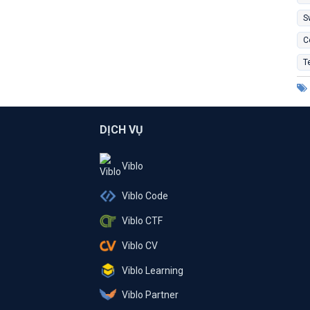
S
C
T
DỊCH VỤ
Viblo
Viblo Code
Viblo CTF
Viblo CV
Viblo Learning
Viblo Partner