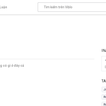
Luận
IN
 có gì ở đây cả
TA
J
R
R