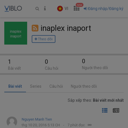
new
VI
Đăng nhập/Đăng ký
inaplex inaport
Theo dõi
0
1
0
Người theo dõi
Bài viết
Câu hỏi
Bài viết
Series
Câu hỏi
Người theo dõi
Sắp xếp theo:
Bài viết mới nhất
Nguyen Manh Tien
thg 10 20, 2016 5:13 CH
7 phút đọc