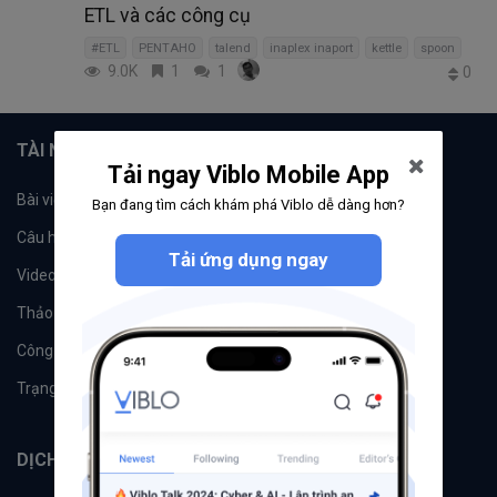
ETL và các công cụ
#ETL
PENTAHO
talend
inaplex inaport
kettle
spoon
9.0K
1
1
0
TÀI NGUYÊN
Tải ngay Viblo Mobile App
Bài viết
Tổ chức
Bạn đang tìm cách khám phá Viblo dễ dàng hơn?
Câu hỏi
Tags
Tải ứng dụng ngay
Videos
Tác giả
Thảo luận
Đề xuất hệ thống
Công cụ
Machine Learning
Trạng thái hệ thống
DỊCH VỤ