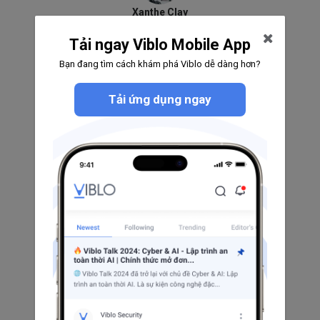
Xanthe Clay
0
0
0
Tải ngay Viblo Mobile App
Theo dõi
Bạn đang tìm cách khám phá Viblo dễ dàng hơn?
Tải ứng dụng ngay
An Đoàn
0
0
0
Theo dõi
Elvis
0
0
0
Theo dõi