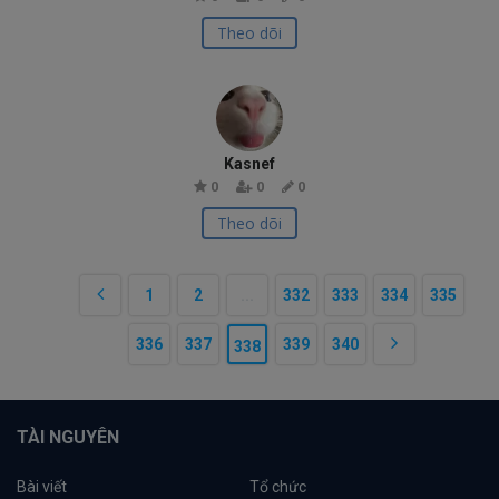
Theo dõi
Kasnef
0
0
0
Theo dõi
1
2
...
332
333
334
335
336
337
339
340
338
TÀI NGUYÊN
Bài viết
Tổ chức