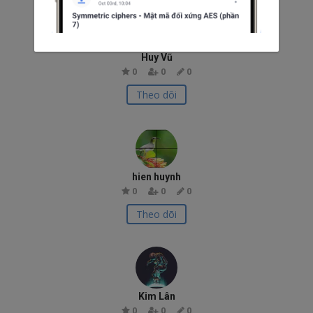
Huy Vũ
0
0
0
Theo dõi
hien huynh
0
0
0
Theo dõi
Kim Lân
0
0
0