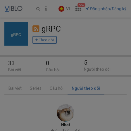
new
VI
Đăng nhập/Đăng ký
gRPC
Theo dõi
5
33
0
Người theo dõi
Bài viết
Câu hỏi
Bài viết
Series
Câu hỏi
Người theo dõi
Nhat
0
0
0