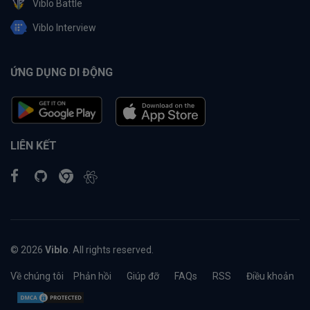
Viblo Battle
Viblo Interview
ỨNG DỤNG DI ĐỘNG
LIÊN KẾT
© 2026
Viblo
. All rights reserved.
Về chúng tôi
Phản hồi
Giúp đỡ
FAQs
RSS
Điều khoản