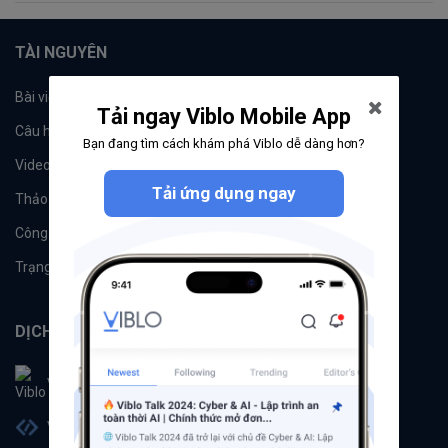
TÀI NGUYÊN
Bài viết
Tổ chức
Tải ngay Viblo Mobile App
Câu hỏi
Tags
Bạn đang tìm cách khám phá Viblo dễ dàng hơn?
Videos
Tác giả
Tải ứng dụng ngay
Thảo luận
Đề xuất hệ thống
Công cụ
Machine Learning
Trạng thái hệ thống
DỊCH VỤ
Viblo
Viblo Code