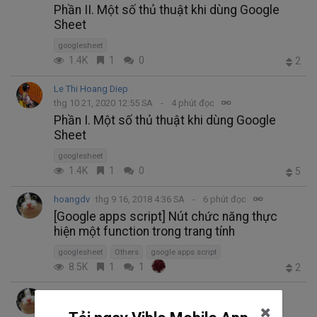
Phần II. Một số thủ thuật khi dùng Google
Sheet
googlesheet
1.4K
1
0
2
Le Thi Hoang Diep
thg 10 21, 2020 12:55 SA
4 phút đọc
Phần I. Một số thủ thuật khi dùng Google
Sheet
googlesheet
1.4K
1
0
5
hoangdv
thg 9 16, 2018 4:36 SA
6 phút đọc
[Google apps script] Nút chức năng thực
hiện một function trong trang tính
googlesheet
Others
google apps script
8.5K
1
1
2
hoangdv
thg 8 9, 2018 9:41 SA
3 phút đọc
[Google apps script] Gửi email từ Google