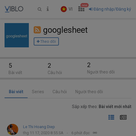
new
VI
Đăng nhập/Đăng ký
googlesheet
Theo dõi
2
5
2
Người theo dõi
Bài viết
Câu hỏi
Bài viết
Series
Câu hỏi
Người theo dõi
Sắp xếp theo:
Bài viết mới nhất
Le Thi Hoang Diep
thg 11 17, 2020 8:55 SA
6 phút đọc