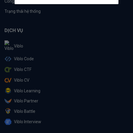
Công cụ
Machine Learning
Trạng thái hệ thống
DỊCH VỤ
Viblo
Viblo Code
Viblo CTF
Viblo CV
Viblo Learning
Viblo Partner
Viblo Battle
Viblo Interview