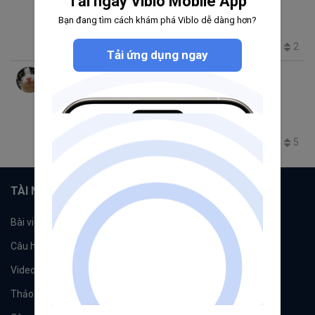
Tải ngay Viblo Mobile App
Spreadsheet - Healthcheck services
Bạn đang tìm cách khám phá Viblo dễ dàng hơn?
googlesheet
google apps script
Others
2.3K
3
1
2
Tải ứng dụng ngay
hoangdv
thg 7 23, 2018 6:36 SA
6 phút đọc
[Google apps script] Hiển thị thông tin thời
tiết trong google sheet
Others
google apps script
googlesheet
2.4K
1
1
5
TÀI NGUYÊN
Bài viết
Tổ chức
Câu hỏi
Tags
Videos
Tác giả
Thảo luận
Đề xuất hệ thống