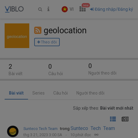
new
VI
Đăng nhập/Đăng ký
geolocation
Theo dõi
0
2
0
Người theo dõi
Bài viết
Câu hỏi
Bài viết
Series
Câu hỏi
Người theo dõi
Sắp xếp theo:
Bài viết mới nhất
Sunteco Tech Team
Sunteco Tech Team
trong
thg 3 21, 2023 3:00 SA
10 phút đọc