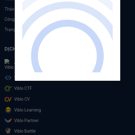
Thảo luận
Đề xuất hệ thống
Công cụ
Machine Learning
Trạng thái hệ thống
DỊCH VỤ
Viblo
Viblo Code
Viblo CTF
Viblo CV
Viblo Learning
Viblo Partner
Viblo Battle