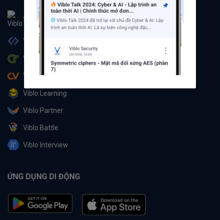
Viblo
Viblo Code
Viblo CTF
Viblo CV
Viblo Learning
Viblo Partner
Viblo Battle
Viblo Interview
ỨNG DỤNG DI ĐỘNG