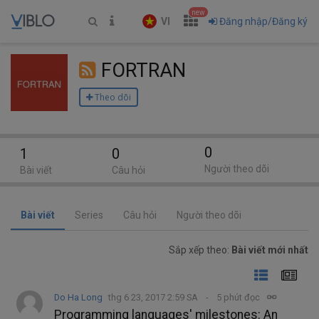
new
VI
Đăng nhập/Đăng ký
FORTRAN
Theo dõi
0
1
0
Người theo dõi
Bài viết
Câu hỏi
Bài viết
Series
Câu hỏi
Người theo dõi
Sắp xếp theo:
Bài viết mới nhất
Do Ha Long
thg 6 23, 2017 2:59 SA
5 phút đọc
Programming languages' milestones: An