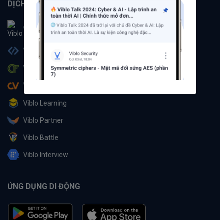
DỊCH VỤ
Viblo
Viblo Code
Viblo CTF
Viblo CV
Viblo Learning
Viblo Partner
Viblo Battle
Viblo Interview
ỨNG DỤNG DI ĐỘNG