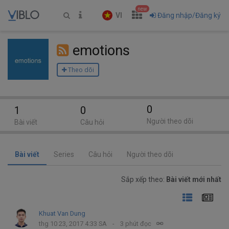
new
VI
Đăng nhập/Đăng ký
emotions
Theo dõi
0
1
0
Người theo dõi
Bài viết
Câu hỏi
Bài viết
Series
Câu hỏi
Người theo dõi
Sắp xếp theo:
Bài viết mới nhất
Khuat Van Dung
thg 10 23, 2017 4:33 SA
3 phút đọc