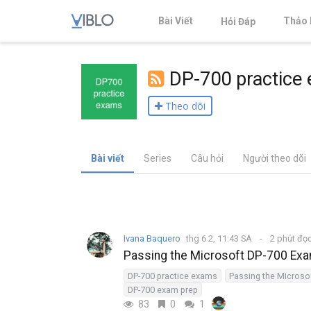
Bài Viết
Thảo 
Hỏi Đáp
DP-700 practice
Theo dõi
Bài viết
Series
Câu hỏi
Người theo dõi
Ivana Baquero
thg 6 2, 11:43 SA
2 phút đọ
Passing the Microsoft DP-700 Exa
DP-700 practice exams
DP-700 exam prep
83
0
1