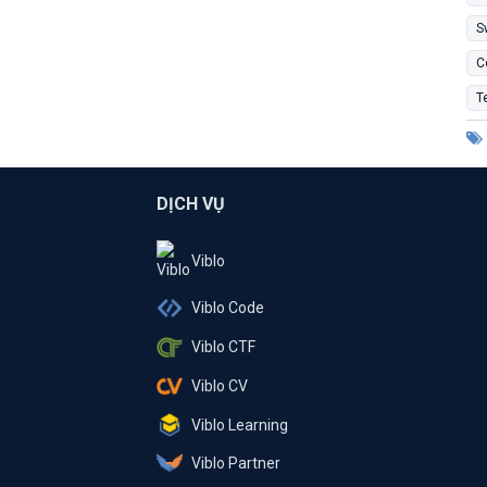
S
C
T
DỊCH VỤ
Viblo
Viblo Code
Viblo CTF
Viblo CV
Viblo Learning
Viblo Partner