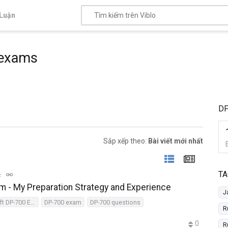
Luận
 exams
DP
Sắp xếp theo:
Bài viết mới nhất
TA
c
m - My Preparation Strategy and Experience
J
Passing the Microsoft DP-700 Exam
DP-700 exam
DP-700 questions
R
0
R