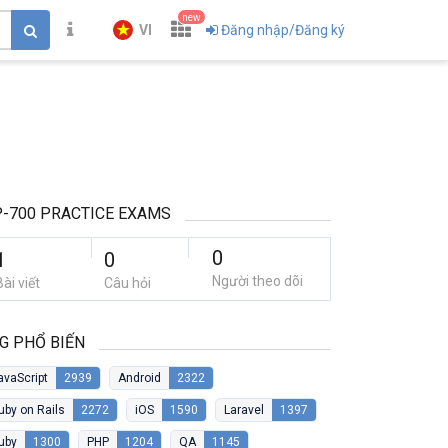
new
VI
Đăng nhập/Đăng ký
-700 PRACTICE EXAMS
0
1
0
Người theo dõi
Bài viết
Câu hỏi
G PHỔ BIẾN
avaScript
2939
Android
2322
uby on Rails
2272
iOS
1590
Laravel
1397
uby
1300
PHP
1204
QA
1145