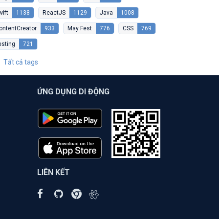
wift
1138
ReactJS
1129
Java
1008
ontentCreator
933
May Fest
776
CSS
769
esting
721
Tất cả tags
ỨNG DỤNG DI ĐỘNG
LIÊN KẾT