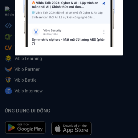
Viblo
Viblo Code
Viblo CTF
Viblo CV
Viblo Learning
Viblo Partner
Viblo Battle
Viblo Interview
ỨNG DỤNG DI ĐỘNG