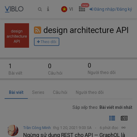
new
VI
Đăng nhập/Đăng ký
design architecture API
Theo dõi
0
1
0
Người theo dõi
Bài viết
Câu hỏi
Bài viết
Series
Câu hỏi
Người theo dõi
Sắp xếp theo:
Bài viết mới nhất
Trần Công Minh
thg 1 20, 2021 9:03 SA
6 phút đọc
Ngừng sử dụng REST cho API — GraphQL là