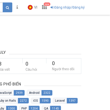
new
VI
Đăng nhập/Đăng ký
ILY
0
3
0
Người theo dõi
Bài viết
Câu hỏi
G PHỔ BIẾN
avaScript
2939
Android
2322
uby on Rails
2272
iOS
1590
Laravel
1397
uby
1300
PHP
1204
QA
1145