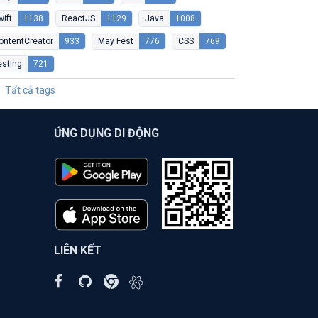
wift
1138
ReactJS
1129
Java
1008
ontentCreator
933
May Fest
776
CSS
769
esting
721
Tất cả tags
ỨNG DỤNG DI ĐỘNG
LIÊN KẾT