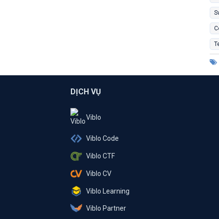
S
C
T
DỊCH VỤ
Viblo
Viblo Code
Viblo CTF
Viblo CV
Viblo Learning
Viblo Partner