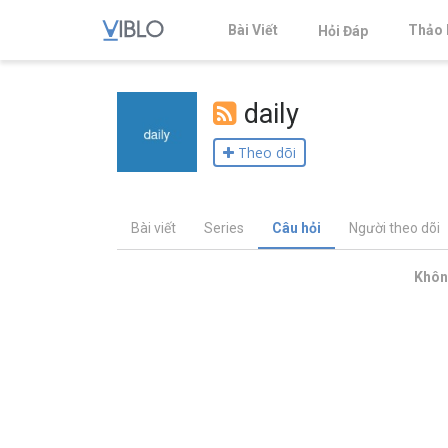
Bài Viết
Thảo 
Hỏi Đáp
daily
Theo dõi
Bài viết
Series
Câu hỏi
Người theo dõi
Không