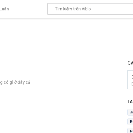
Luận
DA
 có gì ở đây cả
TA
J
R
R