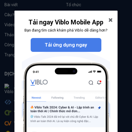
Bài viết
Tổ chức
Câu hỏi
Tags
Tải ngay Viblo Mobile App
Videos
Tác giả
Bạn đang tìm cách khám phá Viblo dễ dàng hơn?
Thảo luận
Đề xuất hệ thống
Tải ứng dụng ngay
Công cụ
Machine Learning
Trạng thái hệ thống
DỊCH VỤ
Viblo
Viblo Code
Viblo CTF
Viblo CV