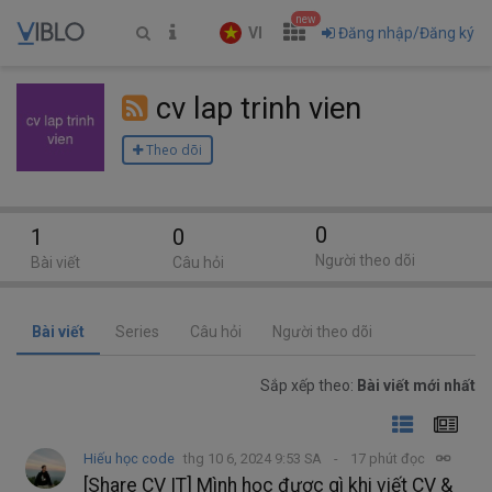
new
VI
Đăng nhập/Đăng ký
cv lap trinh vien
Theo dõi
0
1
0
Người theo dõi
Bài viết
Câu hỏi
Bài viết
Series
Câu hỏi
Người theo dõi
Sắp xếp theo:
Bài viết mới nhất
Hiếu học code
thg 10 6, 2024 9:53 SA
17 phút đọc
[Share CV IT] Mình học được gì khi viết CV &