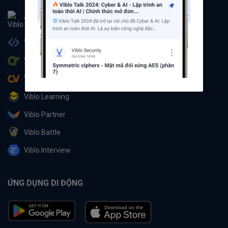
Viblo
Viblo Code
Viblo CTF
Viblo CV
Viblo Learning
Viblo Partner
Viblo Battle
Viblo Interview
ỨNG DỤNG DI ĐỘNG